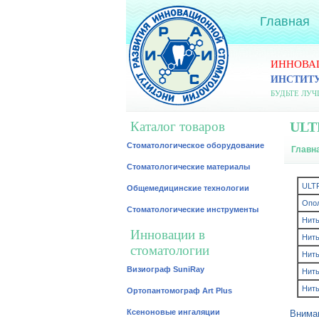
Главная
ИННОВА
ИНСТИТ
БУДЬТЕ ЛУ
Каталог товаров
ULT
Стоматологическое оборудование
Главн
Стоматологические материалы
ULT
Общемедицинские технологии
Опо
Стоматологические инструменты
Нить
Инновации в
Нить
стоматологии
Нить
Визиограф SuniRay
Нить
Нить
Ортопантомограф Art Plus
Ксеноновые ингаляции
Вниман