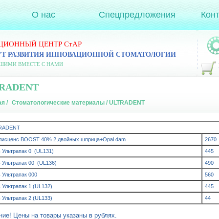
О нас
Спецпредложения
Кон
ЦИОННЫЙ ЦЕНТР СтАР
УТ РАЗВИТИЯ ИННОВАЦИОННОЙ СТОМАТОЛОГИИ
ЧШИМИ ВМЕСТЕ С НАМИ
RADENT
ая
/
Стоматологические материалы
/ ULTRADENT
RADENT
лисценс BOOST 40% 2 двойных шприца+Opal dam
2670
 Ультрапак 0 (UL131)
445
 Ультрапак 00 (UL136)
490
 Ультрапак 000
560
 Ультрапак 1 (UL132)
445
 Ультрапак 2 (UL133)
44
ие! Цены на товары указаны в рублях.