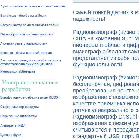
Аутологичная плазма в стоматологии
Самый тонкий датчик в м
Sandman - без бора и боли
надежность!
Ботулинотерапия в стоматологии
Радиовизиограф (визиогр
Онкоскрининг в стоматологии
США на компании Suni Me
Люминиры в стоматологии
пионером в области циф
визиограф обладает сам
Инжекс - безыгольный шприц
представляет из себя п
Авторская методика реабилитации
функциональности.
стоматологических пациентов
Инновация Biorepair
Радиовизиограф (визиогра
Усовершенствованные
беспленочная, цифровая
разработки
преобразования рентген
изображение с возможно
Биофотонное отбеливание KLOX
качестве приемника исп
Стерилизатор воздуха
датчик универсального 
Радиовизиограф Dr.Suni
Наркозные аппараты
изображения с низким у
Аппараты ИВЛ
считываются и передают
Центрифуги
стандартный USB-порт. В