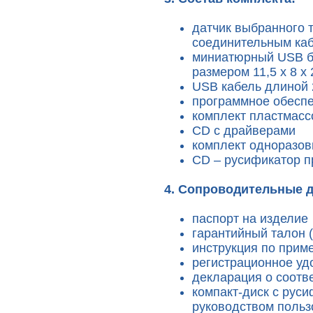
датчик выбранного 
соединительным каб
миниатюрный USB бл
размером 11,5 х 8 х 
USB кабель длиной 
программное обеспе
комплект пластмасс
СD с драйверами
комплект одноразов
CD – русификатор 
4. Сопроводительные 
паспорт на изделие
гарантийный талон 
инструкция по прим
регистрационное у
декларация о соотв
компакт-диск с рус
руководством поль