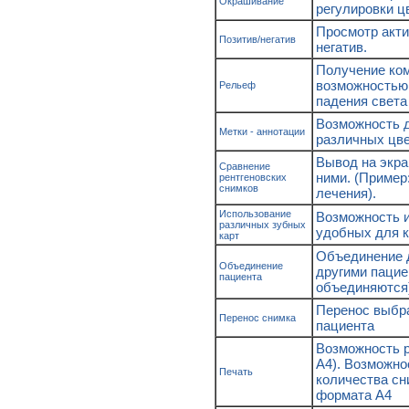
Окрашивание
регулировки ц
Просмотр акти
Позитив/негатив
негатив.
Получение ком
возможностью 
Рельеф
падения света
Возможность д
Метки - аннотации
различных цве
Вывод на экра
Сравнение
ними. (Пример
рентгеновских
снимков
лечения).
Использование
Возможность и
различных зубных
удобных для к
карт
Объединение д
Объединение
другими пацие
пациента
объединяются
Перенос выбра
Перенос снимка
пациента
Возможность р
А4). Возможно
Печать
количества сн
формата А4