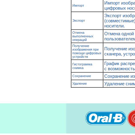
Импорт изобра
Импорт
цифровых носи
Экспорт изобр
(совместимые
Экспорт
носители.
Отмена
Отмена одной 
выполненных
пользователем
операций
Получение
Получение изо
изображения при
помощи цифровых
сканера, устр
устройств
График распре
Гистограмма
снимка
с возможность
Сохранение и
Сохранение
Удаление сним
Удаление