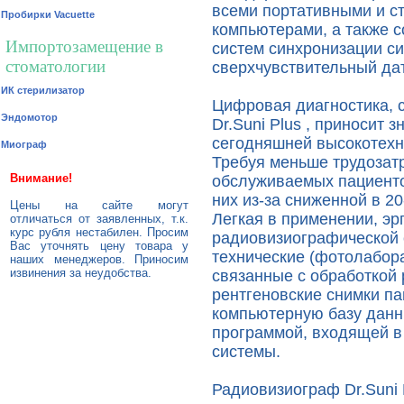
всеми портативными и 
Пробирки Vacuette
компьютерами, а также с
Импортозамещение в
систем синхронизации си
стоматологии
сверхчувствительный дат
ИК стерилизатор
Цифровая диагностика, 
Эндомотор
Dr.Suni Plus , приносит 
сегодняшней высокотехн
Миограф
Требуя меньше трудозатр
Внимание!
обслуживаемых пациенто
них из-за сниженной в 20
Цены на сайте могут
Легкая в применении, э
отличаться от заявленных, т.к.
курс рубля нестабилен. Просим
радиовизиографической с
Вас уточнять цену товара у
технические (фотолабор
наших менеджеров. Приносим
извинения за неудобства.
связанные с обработкой 
рентгеновские снимки па
компьютерную базу данн
программой, входящей в
системы.
Радиовизиограф Dr.Suni 