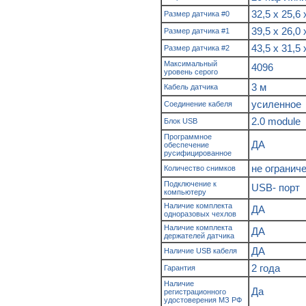
32,5 х 25,6
Размер датчика #0
39,5 х 26,0
Размер датчика #1
43,5 х 31,5
Размер датчика #2
Максимальный
4096
уровень серого
3 м
Кабель датчика
усиленное
Соединение кабеля
2.0 module
Блок USB
Программное
ДА
обеспечение
русифицированное
не огранич
Количество снимков
Подключение к
USB- порт
компьютеру
Наличие комплекта
ДА
одноразовых чехлов
Наличие комплекта
ДА
держателей датчика
ДА
Наличие USB кабеля
2 года
Гарантия
Наличие
Да
регистрационного
удостоверения МЗ РФ