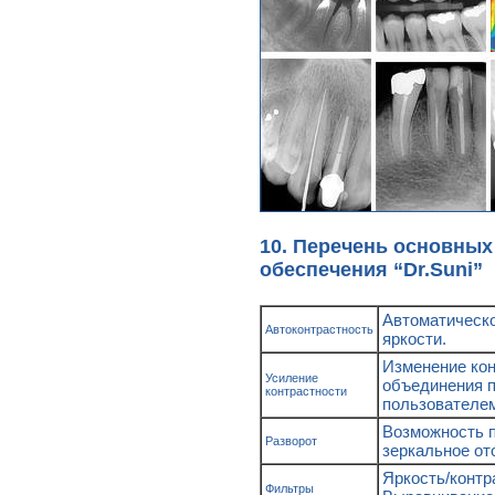
10. Перечень основны
обеспечения “Dr.Suni”
Автоматическо
Автоконтрастность
яркости.
Изменение кон
Усиление
объединения п
контрастности
пользователем
Возможность п
Разворот
зеркальное от
Яркость/контр
Фильтры