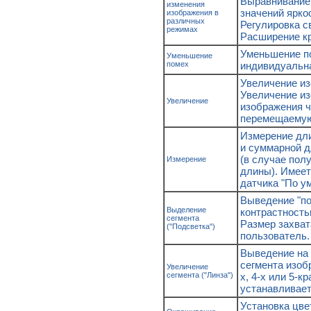
Выравнивание
изменения
значений ярко
изображения в
различных
Регулировка с
режимах
Расширение кр
Уменьшение по
Уменьшение
помех
индивидуальн
Увеличение изо
Увеличение из
Увеличение
изображения ч
перемещаемую
Измерение дл
и суммарной д
(в случае пол
Измерение
длины). Имеет
датчика "По у
Выведение "по
Выделение
контрастность
сегмента
Размер захват
("Подсветка")
пользователь.
Выведение на 
сегмента изоб
Увеличение
сегмента ("Линза")
х, 4-х или 5-к
устанавливает
Установка цве