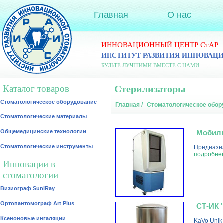
Главная
О нас
ИННОВАЦИОННЫЙ ЦЕНТР СтАР
ИНСТИТУТ РАЗВИТИЯ ИННОВАЦ
БУДЬТЕ ЛУЧШИМИ ВМЕСТЕ С НАМИ
Каталог товаров
Стерилизаторы
Стоматологическое оборудование
Главная
/
Стоматологическое обор
Стоматологические материалы
Общемедицинские технологии
Мобиль
Стоматологические инструменты
Предназна
подробне
Инновации в
стоматологии
Визиограф SuniRay
Ортопантомограф Art Plus
СТ-ИК 
Ксеноновые ингаляции
KaVo Unik 